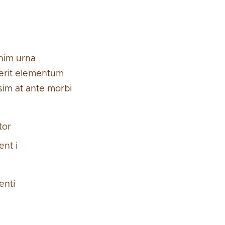
enim urna
rerit elementum
ssim at ante morbi
tor
ent i
enti