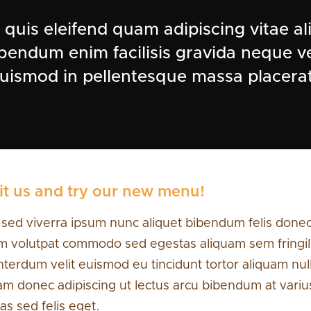
i quis eleifend quam adipiscing vitae al
bendum enim facilisis gravida neque ve
uismod in pellentesque massa placera
it us and try our new menu!
 sed viverra ipsum nunc aliquet bibendum felis donec
m volutpat commodo sed egestas aliquam sem fringil
nterdum velit euismod eu tincidunt tortor aliquam null
am donec adipiscing ut lectus arcu bibendum at variu
as sed felis eget.