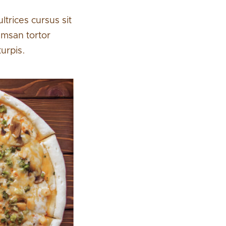
trices cursus sit
umsan tortor
urpis.