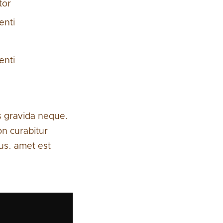
tor
enti
enti
is gravida neque.
on curabitur
sus. amet est