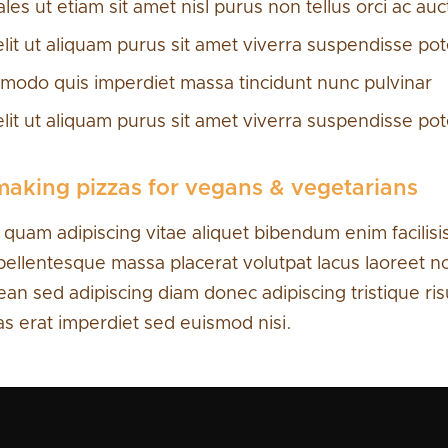
es ut etiam sit amet nisl purus non tellus orci ac auc
elit ut aliquam purus sit amet viverra suspendisse pot
modo quis imperdiet massa tincidunt nunc pulvinar
elit ut aliquam purus sit amet viverra suspendisse pot
aking pizzas for vegans & vegetarians
d quam adipiscing vitae aliquet bibendum enim facilis
pellentesque massa placerat volutpat lacus laoreet n
an sed adipiscing diam donec adipiscing tristique ri
as erat imperdiet sed euismod nisi.