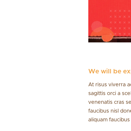
We will be e
At risus viverra a
sagittis orci a s
venenatis cras s
faucibus nisl don
aliquam faucibus 