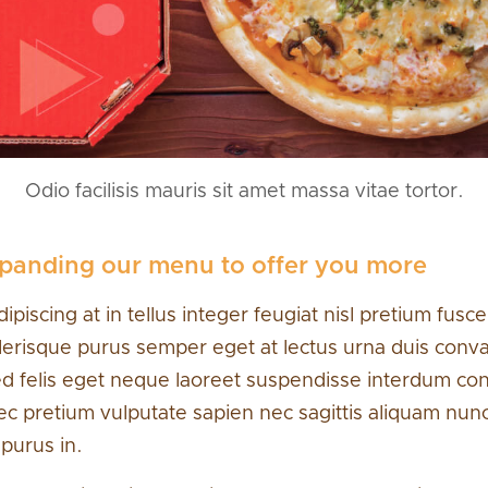
Odio facilisis mauris sit amet massa vitae tortor.
xpanding our menu to offer you more
dipiscing at in tellus integer feugiat nisl pretium fusce 
celerisque purus semper eget at lectus urna duis conval
ed felis eget neque laoreet suspendisse interdum cons
ec pretium vulputate sapien nec sagittis aliquam nunc
purus in.