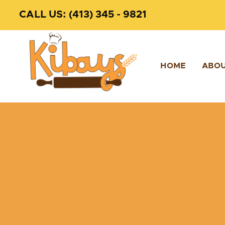
CALL US:
(413) 345 - 9821
HOME
ABOU
News
Oct 12, 2022