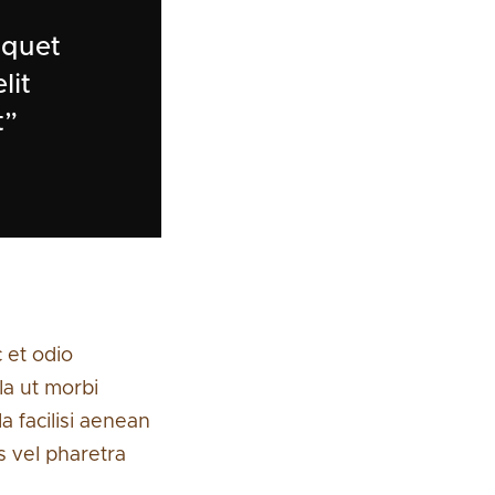
iquet
lit
t”
 et odio
la ut morbi
a facilisi aenean
s vel pharetra