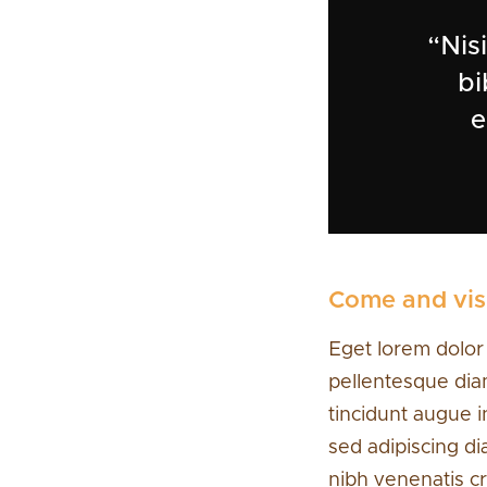
“Nis
bi
e
Come and vis
Eget lorem dolor
pellentesque dia
tincidunt augue i
sed adipiscing di
nibh venenatis cr